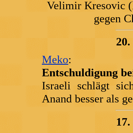
Velimir Kresovic (
gegen Ch
20.
Meko
:
Entschuldigung bei
Israeli schlägt s
Anand besser als g
17.