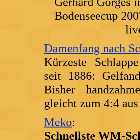
Gerhard Gorges i
Bodenseecup 2007 
li
Damenfang nach Sch
Kürzeste Schlapp
seit 1886: Gelfan
Bisher handzahm
gleicht zum 4:4 aus
Meko
:
Schnellste WM-Sch