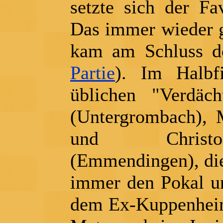
setzte sich der Fa
Das immer wieder g
kam am Schluss do
Partie
). Im Halbf
üblichen "Verdäc
(Untergrombach), 
und Christof
(Emmendingen), die 
immer den Pokal un
dem Ex-Kuppenheim