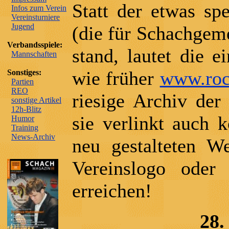
Statt der etwas sp
Infos zum Verein
Vereinsturniere
Jugend
(die für Schachgem
Verbandsspiele:
stand, lautet die 
Mannschaften
wie früher
www.roc
Sonstiges:
Partien
REO
riesige Archiv der
sonstige Artikel
12h-Blitz
sie verlinkt auch k
Humor
Training
News-Archiv
neu gestalteten We
Vereinslogo oder 
erreichen!
28.