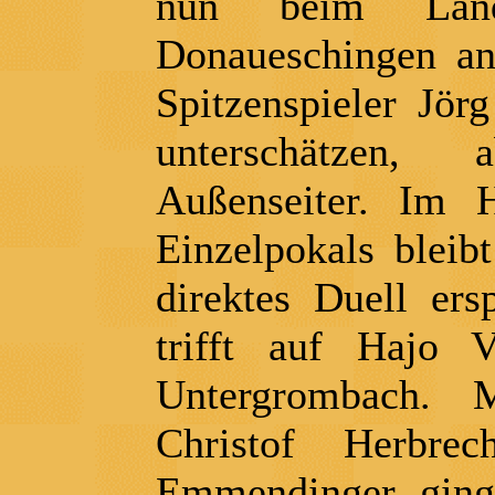
nun beim Lande
Donaueschingen a
Spitzenspieler Jör
unterschätzen,
Außenseiter. Im H
Einzelpokals bleib
direktes Duell ers
trifft auf Hajo V
Untergrombach.
Christof Herbre
Emmendinger ging