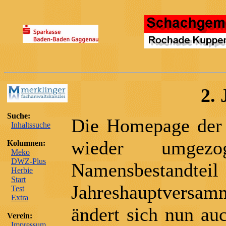
2. 
Suche:
Die Homepage der
Inhaltssuche
wieder umgez
Kolumnen:
Meko
DWZ-Plus
Namensbestand
Herbie
Start
Jahreshauptversam
Test
Extra
ändert sich nun au
Verein:
Impressum